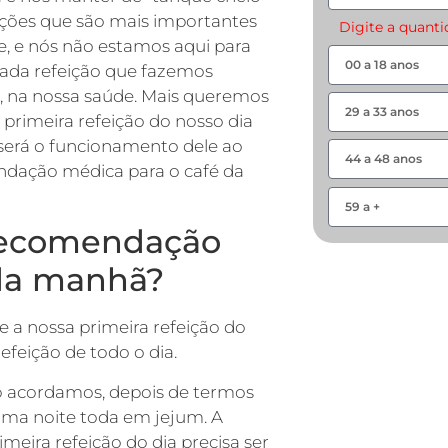
ições que são mais importantes
Digite a quant
e, e nós não estamos aqui para
cada refeição que fazemos
m, na nossa saúde. Mais queremos
 primeira refeição do nosso dia
será o funcionamento dele ao
endação médica para o café da
 recomendação
 da manhã?
 a nossa primeira refeição do
refeição de todo o dia.
 acordamos, depois de termos
 uma noite toda em jejum. A
meira refeição do dia precisa ser