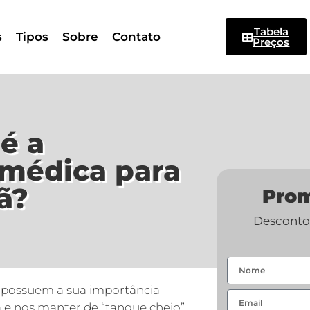
Tabela
s
Tipos
Sobre
Contato
Preços
é a
médica para
ã?
Pro
Descontos
 possuem a sua importância
a e nos manter de “tanque cheio”