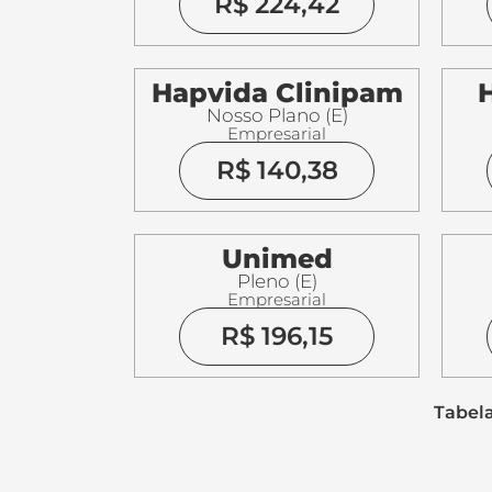
R$ 224,42
Hapvida Clinipam
Nosso Plano (E)
Empresarial
R$ 140,38
Unimed
Pleno (E)
Empresarial
R$ 196,15
Tabela