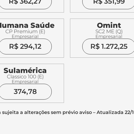
R$ 362,27
R$ 351,99
Humana Saúde
Omint
CP Premium (E)
SC2 ME (Q)
Empresarial
Empresarial
R$ 294,12
R$ 1.272,25
Sulamérica
Classico 100 (E)
Empresarial
374,78
 sujeita a alterações sem prévio aviso – Atualizada 22/