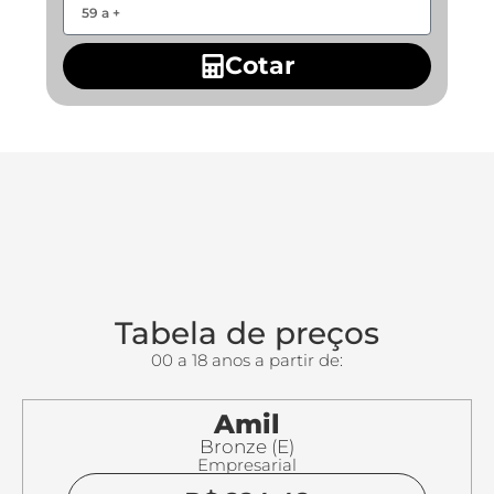
Cotar
Tabela de preços
00 a 18 anos a partir de:
Amil
Bronze (E)
Empresarial