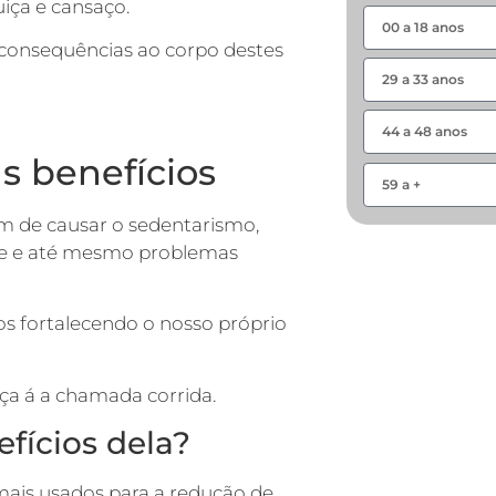
iça e cansaço.
consequências ao corpo destes
us benefícios
além de causar o sedentarismo,
de e até mesmo problemas
os fortalecendo o nosso próprio
ça á a chamada corrida.
efícios dela?
 mais usados para a redução de