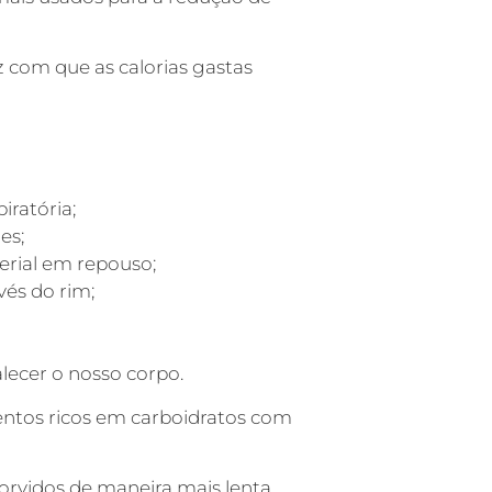
 com que as calorias gastas
ratória;
es;
erial em repouso;
vés do rim;
lecer o nosso corpo.
entos ricos em carboidratos com
orvidos de maneira mais lenta