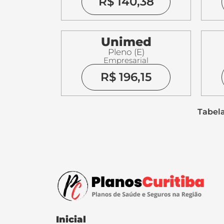
R$ 140,38
Unimed
Pleno (E)
Empresarial
R$ 196,15
Tabela
Inicial