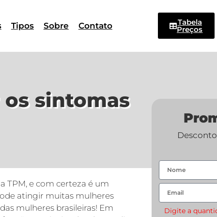
Tabela
s
Tipos
Sobre
Contato
Preços
 os sintomas
Pro
Descontos
e a TPM, e com certeza é um
de atingir muitas mulheres
das mulheres brasileiras! Em
Digite a quant