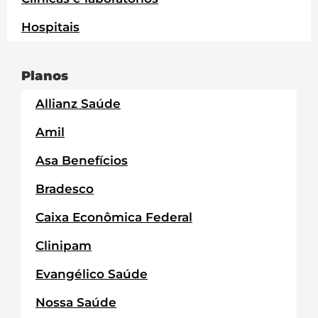
Hospitais
Planos
Allianz Saúde
Amil
Asa Benefícios
Bradesco
Caixa Econômica Federal
Clinipam
Evangélico Saúde
Nossa Saúde