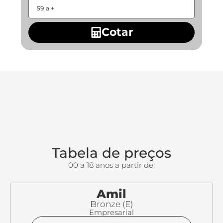
Cotar
Tabela de preços
00 a 18 anos a partir de:
Amil
Bronze (E)
Empresarial